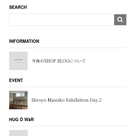
ョ
SEARCH
ン
INFORMATION
今後のSHOP BLOGについて
EVENT
Hiroyo Masuko Exhibition Day.2
HUG Ō WäR