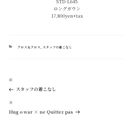
STD-L645
ロングガウン
17,800yen+tax
カ
クロス＆クロス
,
スタッフの着こなし
テ
ゴ
リ
ー
投
過
前
稿
去
スタッフの着こなし
ナ
の
ビ
投
次
次
ゲ
稿
の
Hug o war × ne Quittez pas
ー
投
稿
シ