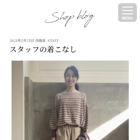
コ
ン
テ
ン
ツ
投
へ
2021年2月25日
投稿者:
STAFF
稿
スタッフの着こなし
ス
日:
キ
ッ
プ