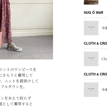
HUG Ō WäR
今後
CLOTH & CR
Cl
リントのワンピースを
CLOTH & C
にさらりと着用して
や、ニットを肩掛けして
ュアルダウンを。
今後
ボンをあえて絞らず
落として着用すると