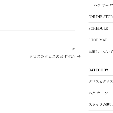
ハグ オー 
ONLINE STOR
SCHEDULE
SHOP MAP
次
次
お直しについ
の
クロス＆クロスのおすすめ
投
稿
CATEGORY
クロス＆クロ
ハグ オー ワー
スタッフの着