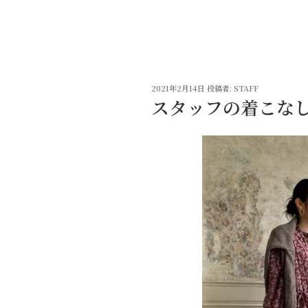
コ
ン
テ
ン
ツ
投
へ
2021年2月14日
投稿者:
STAFF
稿
スタッフの着こな
ス
日:
キ
ッ
プ