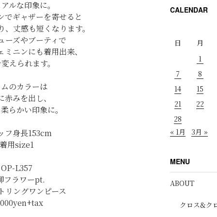
ュアルな印象に。
CALENDAR
ンでギャザーを寄せると
り、丈感も短くなります。
ューズやブーティで
日
月
ェミニンにも着用出来、
1
を変えられます。
7
8
ラムのカラーは
14
15
に赤みを出し、
21
22
く柔らかい印象に。
28
« 1月
3月 »
ッフ身長153cm
着用size1
MENU
OP-L357
柳フラワーpt.
ABOUT
トリングワンピース
,000yen+tax
クロス&ク