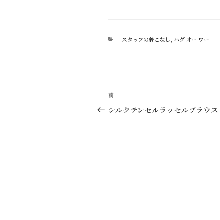
カ
スタッフの着こなし
,
ハグ オー ワー
テ
ゴ
リ
ー
投
過
前
稿
去
シルクテンセルラッセルブラウス
の
ナ
投
ビ
稿
ゲ
ー
シ
ョ