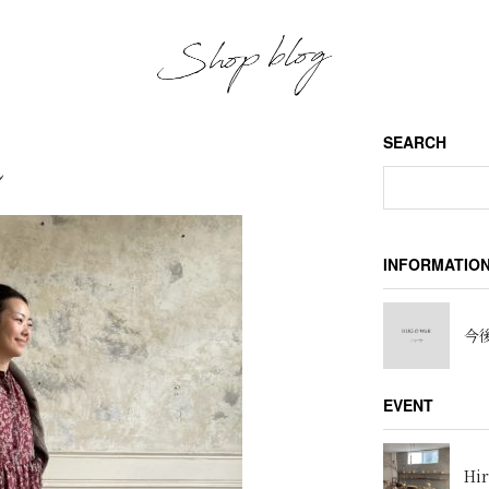
SEARCH
し
INFORMATIO
今後
EVENT
Hir