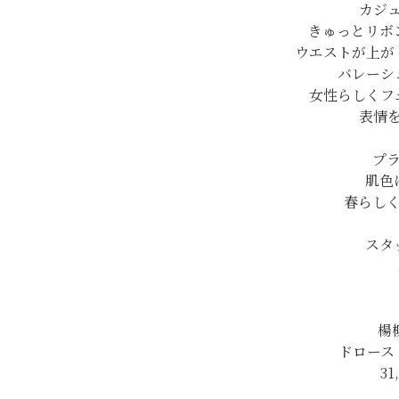
カジ
きゅっとリボ
ウエストが上が
バレーシ
女性らしくフ
表情
プ
肌色
春らし
スタ
楊
ドロース
31