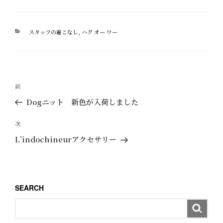
カ
スタッフの着こなし
,
ハグ オー ワー
テ
ゴ
リ
ー
投
過
前
稿
去
Dogニット 新色が入荷しました
ナ
の
ビ
投
次
次
ゲ
稿
の
L’indochineurアクセサリー
ー
投
稿
シ
ョ
SEARCH
ン