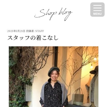
コ
ン
テ
ン
ツ
投
へ
2021年1月21日
投稿者:
STAFF
稿
スタッフの着こなし
ス
日:
キ
ッ
プ