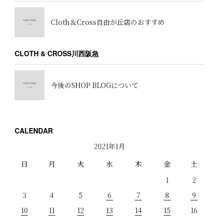
Cloth＆Cross自由が丘店のおすすめ
CLOTH & CROSS川西阪急
今後のSHOP BLOGについて
CALENDAR
2021年1月
日
月
火
水
木
金
土
1
2
3
4
5
6
7
8
9
10
11
12
13
14
15
16