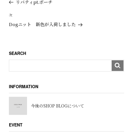
去
リバティpt.ポーチ
ナ
の
ビ
投
次
次
ゲ
稿
の
Dogニット 新色が入荷しました
ー
投
稿
シ
ョ
SEARCH
ン
INFORMATION
今後のSHOP BLOGについて
EVENT