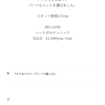
パンツもニットを選びました。
スタッフ身長172cm
HG-L690
ニットポロチュニック
SALE 12,000yen +tax
カ
クロス＆クロス
,
スタッフの着こなし
テ
ゴ
リ
ー
投
過
前
稿