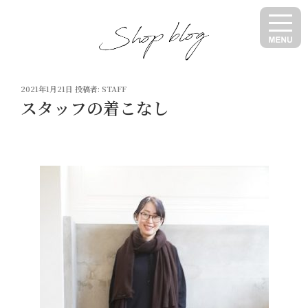
コ
ン
テ
ン
ツ
投
へ
2021年1月21日
投稿者:
STAFF
稿
スタッフの着こなし
ス
日:
キ
ッ
プ