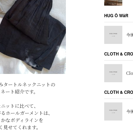
HUG Ō WäR
今後
CLOTH & CR
Cl
みタートルネックニットの
ィネート紹介です。
CLOTH & C
なニットに比べて、
今後
がるホールガーメントは、
らかなボディラインを
く見せてくれます。