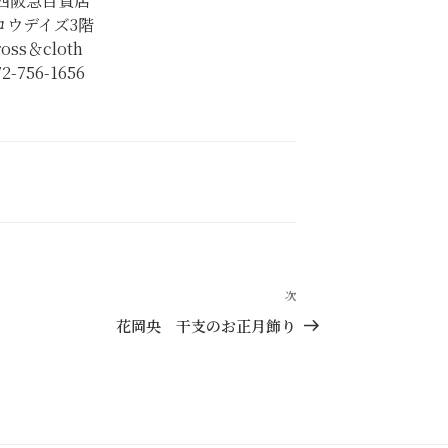
西阪急百貨店
ロウデイズ3階
ross＆cloth
72-756-1656
次
次
の
花岡央 干支のお正月飾り
投
稿