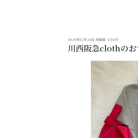
コ
ン
テ
ン
ツ
投
へ
2020年12月24日
投稿者:
STAFF
稿
川西阪急clothの
ス
日:
キ
ッ
プ