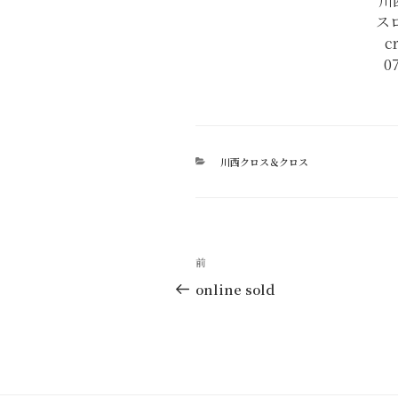
川
ス
c
0
カ
川西クロス＆クロス
テ
ゴ
リ
ー
投
過
前
稿
去
online sold
の
ナ
投
ビ
稿
ゲ