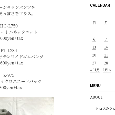
CALENDAR
ージサテンパンツを
艶っぽさをプラス。
日
月
HG-L750
タートルネックニット
,000yen+tax
6
7
13
14
PT-L284
20
21
サテンワイドゴムパンツ
,600yen+tax
27
28
« 11月
1月 »
Z-975
マイクロスエードバッグ
MENU
800yen+tax
ABOUT
クロス&ク