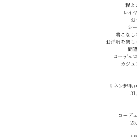
程よ
レイ
お
シ
着こなし
お洋服を楽し
間
コーデュ
カジュ
リネン起毛
31
コーデ
25