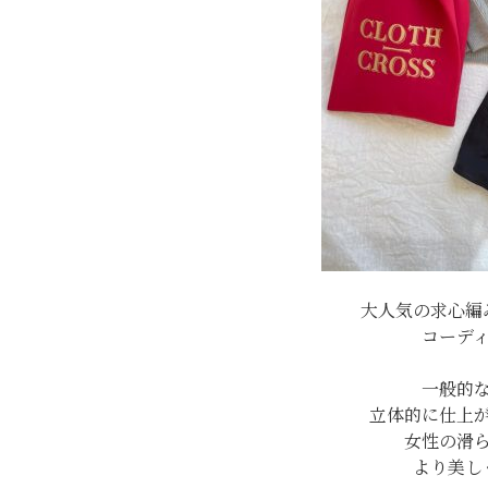
大人気の求心編
コーデ
一般的
立体的に仕上
女性の滑
より美し