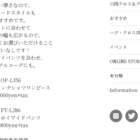
川西クロス＆
い厚さなので、
ヤードスタイルも
おすすめ
すすめです。
ーンに合わせて
ハグ・クロス
の幅も広がるので、
くお選びいただけること
イベント
違いなしです！
ロイパンツを合わせ、
ONLINE STOR
アルコーデにも。
未分類
OP-L356
ロングシャツワンピース
Information
,000yen+tax
PT-L286
ュロイワイドパンツ
,800yen+tax