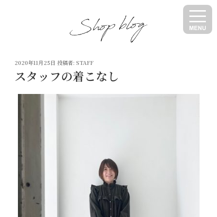
コ
ン
テ
ン
ツ
投
へ
2020年11月25日
投稿者:
STAFF
稿
スタッフの着こなし
ス
日:
キ
ッ
プ