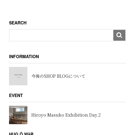
稿
シ
ョ
SEARCH
ン
INFORMATION
今後のSHOP BLOGについて
EVENT
Hiroyo Masuko Exhibition Day.2
HUG Ō WäR