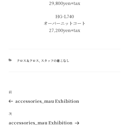
29,800yen+tax
HG-L740
オーバーニットコート
27,200yen+tax
カ
クロス＆クロス
,
スタッフの着こなし
テ
ゴ
リ
ー
投
過
前
稿
去
accessories_mau Exhibition
ナ
の
ビ
投
次
次
ゲ
稿
の
accessories_mau Exhibition
ー
投