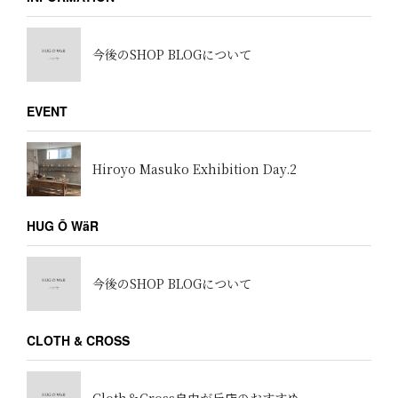
今後のSHOP BLOGについて
EVENT
Hiroyo Masuko Exhibition Day.2
HUG Ō WäR
今後のSHOP BLOGについて
CLOTH & CROSS