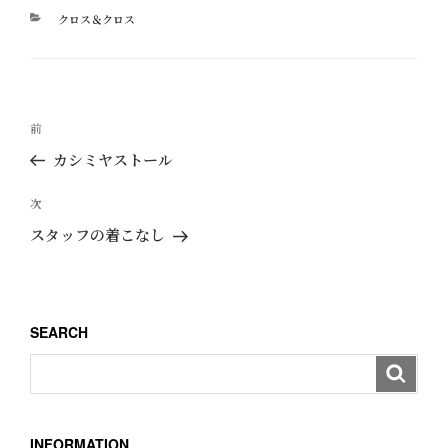
カ
クロス＆クロス
テ
ゴ
リ
ー
投
過
前
稿
去
カシミヤストール
ナ
の
ビ
投
次
次
ゲ
稿
の
スタッフの着こなし
ー
投
稿
シ
ョ
SEARCH
ン
INFORMATION