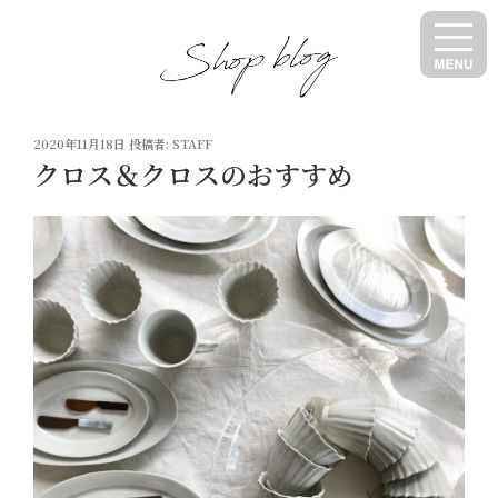
コ
ン
テ
ン
ツ
投
へ
2020年11月18日
投稿者:
STAFF
稿
クロス＆クロスのおすすめ
ス
日:
キ
ッ
プ