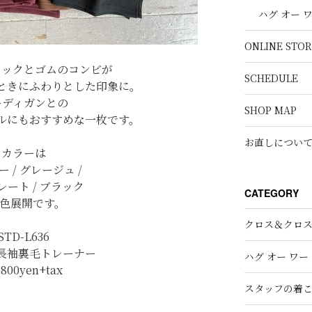
ハグ オー 
ONLINE STOR
タックとゴムのコンビが
SCHEDULE
ときにふわりとした印象に。
ーディガンとの
SHOP MAP
ルにもおすすめな一枚です。
お直しについ
カラーは
 / グレージュ /
レート / ブラック
CATEGORY
4色展開です。
クロス＆クロ
STD-L636
長袖裏毛トレーナー
ハグ オー ワー
,800yen+tax
スタッフの着