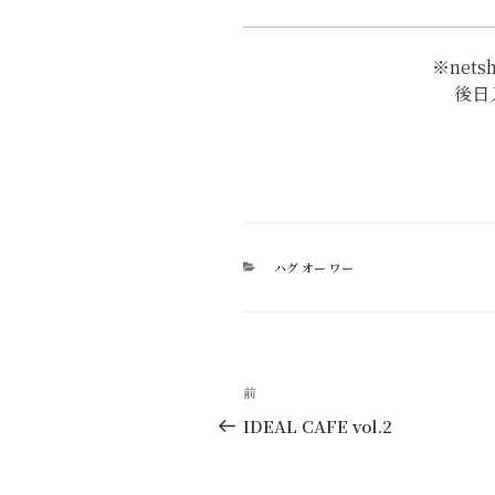
※nets
後日
カ
ハグ オー ワー
テ
ゴ
リ
ー
投
過
前
稿
去
IDEAL CAFE vol.2
の
ナ
投