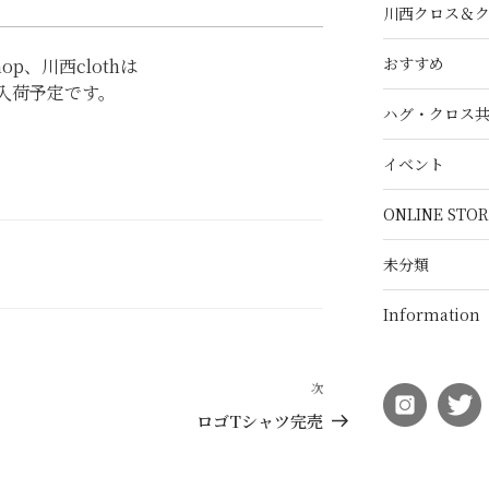
川西クロス＆
おすすめ
hop、川西clothは
入荷予定です。
ハグ・クロス
イベント
ONLINE STOR
未分類
Information
次
次
の
ロゴTシャツ完売
投
稿