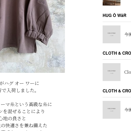
HUG Ō WäR
今後
CLOTH & CR
Cl
がハグ オー ワーに
先行で入荷しました。
CLOTH & C
コーマ糸という高級な糸に
今後
ンを混ぜることにより
心地の良さと
性の快適さを兼ね備えた