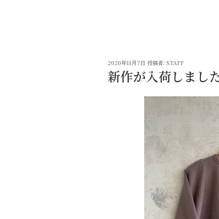
コ
ン
テ
ン
ツ
投
へ
2020年11月7日
投稿者:
STAFF
稿
新作が入荷しまし
ス
日:
キ
ッ
プ