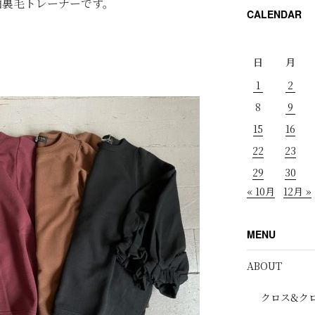
袖裏毛トレーナーです。
CALENDAR
日
月
1
2
8
9
15
16
22
23
29
30
« 10月
12月 »
MENU
ABOUT
クロス&ク