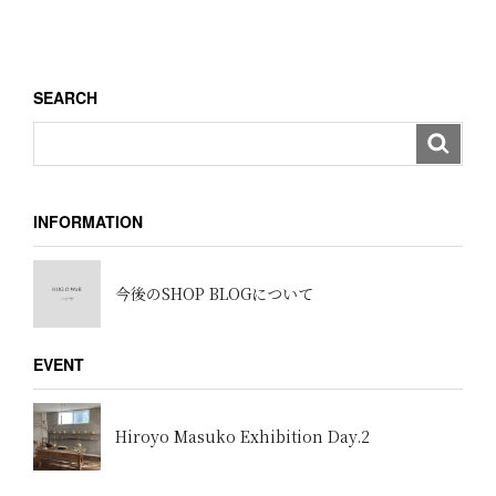
ー
投
稿
シ
ョ
SEARCH
ン
INFORMATION
今後のSHOP BLOGについて
EVENT
Hiroyo Masuko Exhibition Day.2