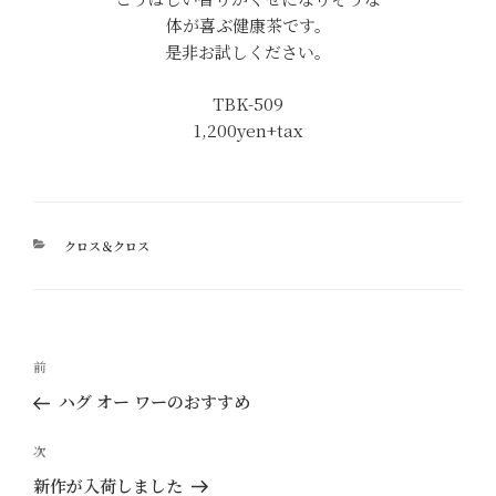
体が喜ぶ健康茶です。
是非お試しください。
TBK-509
1,200yen+tax
カ
クロス＆クロス
テ
ゴ
リ
ー
投
過
前
稿
去
ハグ オー ワーのおすすめ
ナ
の
ビ
投
次
次
ゲ
稿
の
新作が入荷しました