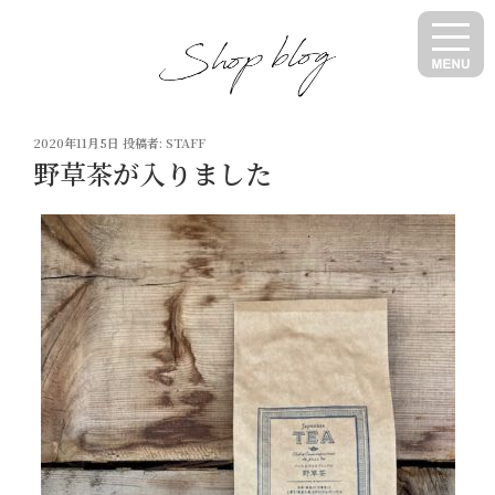
コ
ン
テ
ン
ツ
投
へ
2020年11月5日
投稿者:
STAFF
稿
野草茶が入りました
ス
日:
キ
ッ
プ