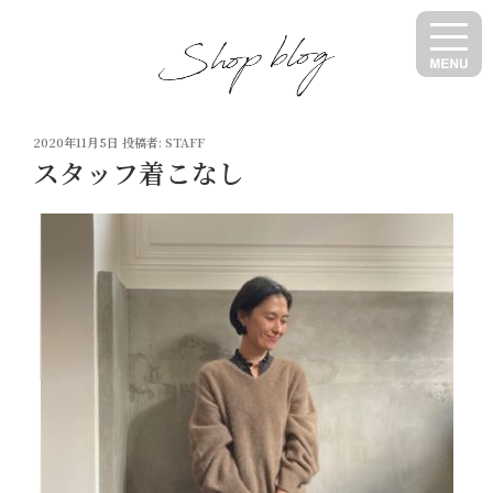
コ
ン
テ
ン
ツ
投
へ
2020年11月5日
投稿者:
STAFF
稿
スタッフ着こなし
ス
日:
キ
ッ
プ