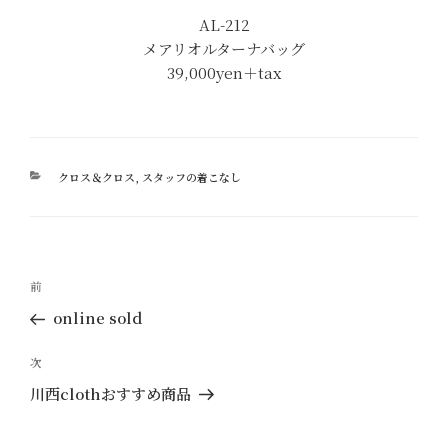
AL-212
メアリオルターナバッグ
39,000yen＋tax
カ
クロス＆クロス
,
スタッフの着こなし
テ
ゴ
リ
ー
投
過
前
稿
去
online sold
ナ
の
ビ
投
次
次
ゲ
稿
の
川西clothおすすめ商品
ー
投
稿
シ