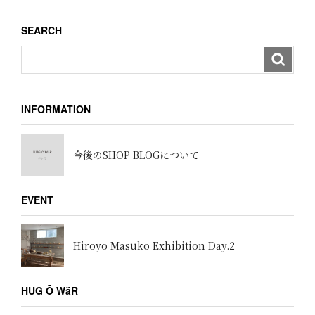
ョ
SEARCH
ン
INFORMATION
今後のSHOP BLOGについて
EVENT
Hiroyo Masuko Exhibition Day.2
HUG Ō WäR