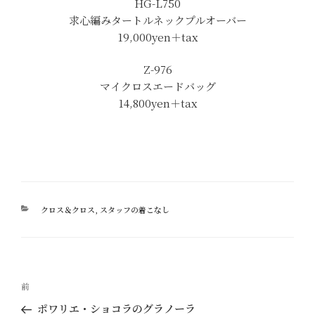
HG-L750
求心編みタートルネックプルオーバー
19,000yen＋tax
Z-976
マイクロスエードバッグ
14,800yen＋tax
カ
クロス＆クロス
,
スタッフの着こなし
テ
ゴ
リ
ー
投
過
前
稿
去
ポワリエ・ショコラのグラノーラ