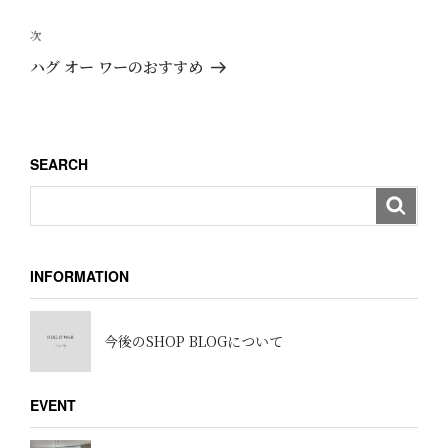
ナ
の
ビ
投
次
次
ゲ
稿
の
ハグ オー ワーのおすすめ
ー
投
稿
シ
ョ
SEARCH
ン
INFORMATION
今後のSHOP BLOGについて
EVENT