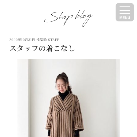
コ
ン
テ
ン
ツ
投
へ
2020年10月31日
投稿者:
STAFF
稿
スタッフの着こなし
ス
日:
キ
ッ
プ