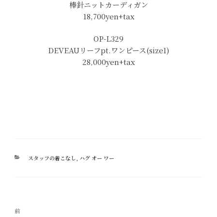
棒針ニットカーディガン
18,700yen+tax
OP-L329
DEVEAUリーフpt.ワンピース(size1)
28,000yen+tax
カ
スタッフの着こなし
,
ハグ オー ワー
テ
ゴ
リ
ー
投
過
前