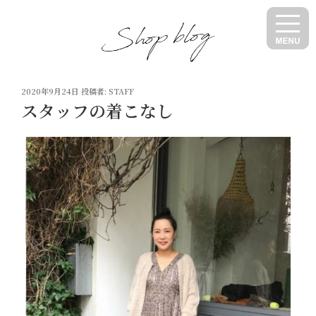
コ
ン
テ
ン
ツ
投
へ
2020年9月24日
投稿者:
STAFF
稿
スタッフの着こなし
ス
日:
キ
ッ
プ