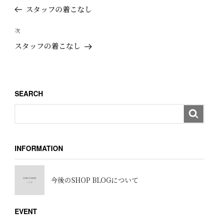
稿
去
スタッフの着こなし
ナ
の
ビ
投
次
次
ゲ
稿
の
スタッフの着こなし
ー
投
稿
シ
ョ
SEARCH
ン
INFORMATION
今後のSHOP BLOGについて
EVENT