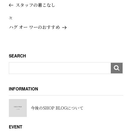
稿
去
スタッフの着こなし
ナ
の
ビ
投
次
次
ゲ
稿
の
ハグ オー ワーのおすすめ
ー
投
稿
シ
ョ
SEARCH
ン
INFORMATION
今後のSHOP BLOGについて
EVENT