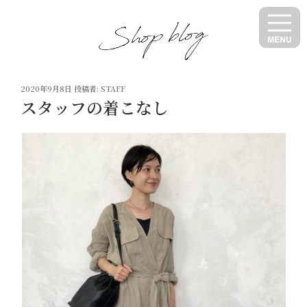
コ
ン
テ
ン
ツ
投
へ
2020年9月8日
投稿者:
STAFF
稿
スタッフの着こなし
ス
日:
キ
ッ
プ