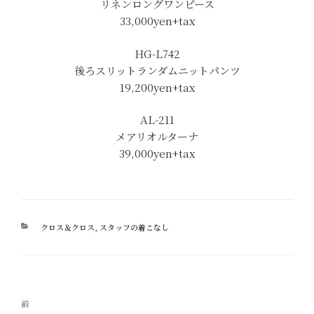
リネンロングワンピース
33,000yen+tax
HG-L742
後ろスリットランダムニットパンツ
19,200yen+tax
AL-211
メアリオルターナ
39,000yen+tax
カ
クロス＆クロス
,
スタッフの着こなし
テ
ゴ
リ
ー
投
過
前