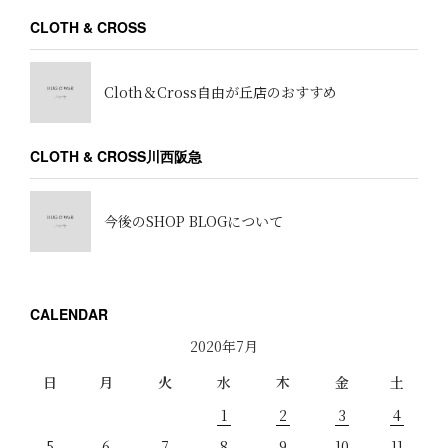
CLOTH & CROSS
Cloth＆Cross自由が丘店のおすすめ
CLOTH & CROSS川西阪急
今後のSHOP BLOGについて
CALENDAR
2020年7月
日
月
火
水
木
金
土
1
2
3
4
5
6
7
8
9
10
11