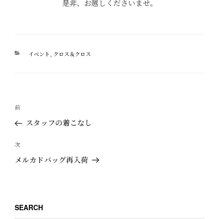
是非、お越しくださいませ。
カ
イベント
,
クロス＆クロス
テ
ゴ
リ
ー
投
過
前
稿
去
スタッフの着こなし
ナ
の
ビ
投
次
次
ゲ
稿
の
メルカドバッグ再入荷
ー
投
稿
シ
ョ
SEARCH
ン