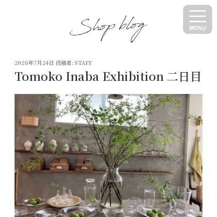
コ
ン
テ
ン
ツ
投
へ
2020年7月24日
投稿者:
STAFF
稿
Tomoko Inaba Exhibition 二日目
ス
日:
キ
ッ
プ