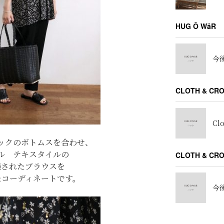
HUG Ō WäR
今後
CLOTH & CR
Cl
ックのボトムスを合わせ、
ル テキスタイルの
CLOTH & C
施されたブラウスを
たコーディネートです。
今後