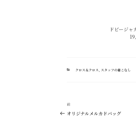
ドビージャガ
19
カ
クロス＆クロス
,
スタッフの着こなし
テ
ゴ
リ
ー
投
過
前
稿
去
オリジナルメルカドバッグ
の
ナ
投
ビ
稿