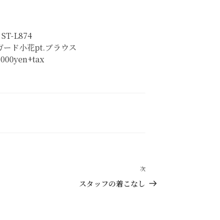
ST-L874
ード小花pt.ブラウス
,000yen+tax
次
次
の
スタッフの着こなし
投
稿