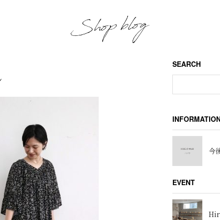
SEARCH
し
INFORMATIO
今後
EVENT
Hir