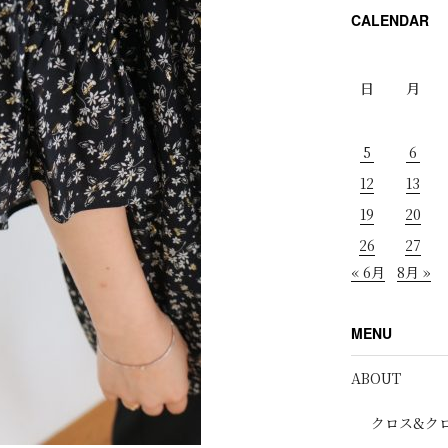
CALENDAR
日
月
5
6
12
13
19
20
26
27
« 6月
8月 »
MENU
ABOUT
クロス&ク