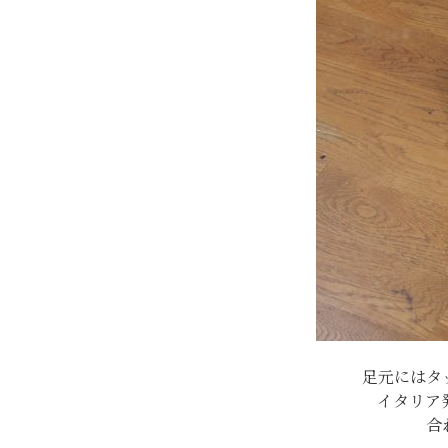
足元にはタ
イタリア発
合