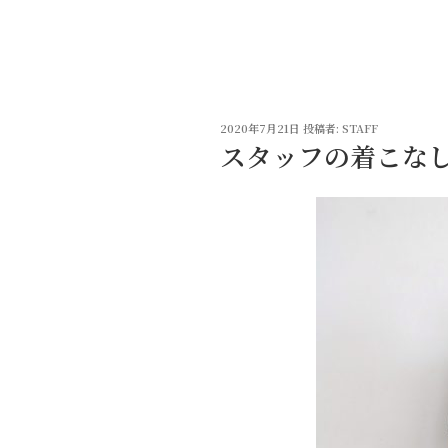
コ
ン
テ
ン
ツ
投
へ
2020年7月21日
投稿者:
STAFF
稿
スタッフの着こな
ス
日:
キ
ッ
プ