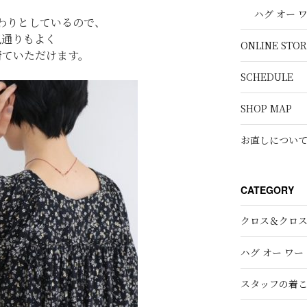
ハグ オー 
わりとしているので、
風通りもよく
ONLINE STOR
着ていただけます。
SCHEDULE
SHOP MAP
お直しについ
CATEGORY
クロス＆クロ
ハグ オー ワー
スタッフの着