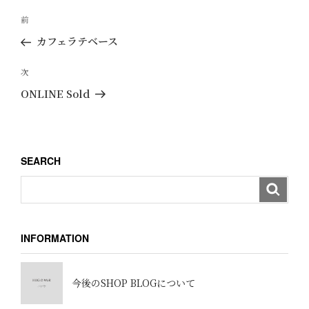
投
過
前
稿
去
カフェラテベース
ナ
の
ビ
投
次
次
ゲ
稿
の
ONLINE Sold
ー
投
稿
シ
ョ
SEARCH
ン
INFORMATION
今後のSHOP BLOGについて