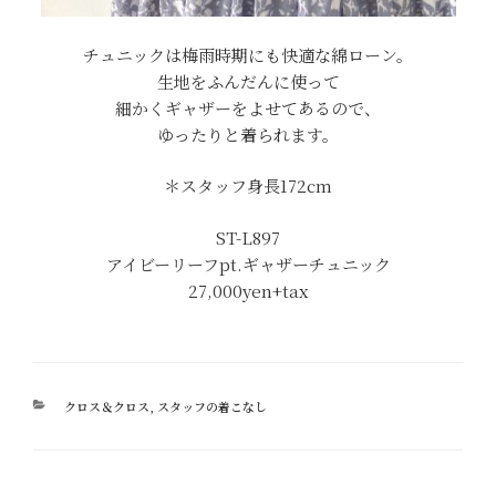
チュニックは梅雨時期にも快適な綿ローン。
生地をふんだんに使って
細かくギャザーをよせてあるので、
ゆったりと着られます。
＊スタッフ身長172cm
ST-L897
アイビーリーフpt.ギャザーチュニック
27,000yen+tax
カ
クロス＆クロス
,
スタッフの着こなし
テ
ゴ
リ
ー