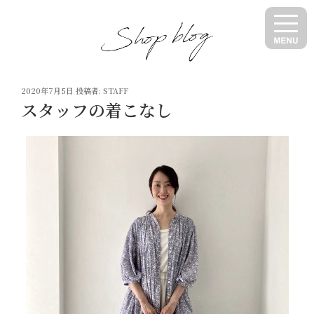
コ
ン
テ
ン
ツ
投
へ
2020年7月5日
投稿者:
STAFF
稿
スタッフの着こなし
ス
日:
キ
ッ
プ