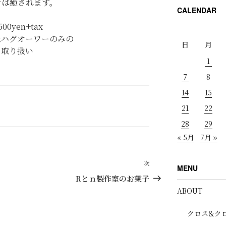
ケは癒されます。
CALENDAR
,500yen+tax
丘ハグオーワーのみの
日
月
取り扱い
1
7
8
14
15
21
22
28
29
« 5月
7月 »
次
次
MENU
の
Rとｎ製作室のお菓子
投
ABOUT
稿
クロス&ク