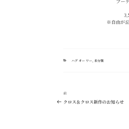
ブー
3
※自由が
カ
ハグ オー ワー
,
未分類
テ
ゴ
リ
ー
投
過
前
稿
去
クロス＆クロス新作のお知らせ
の
ナ
投
ビ
稿