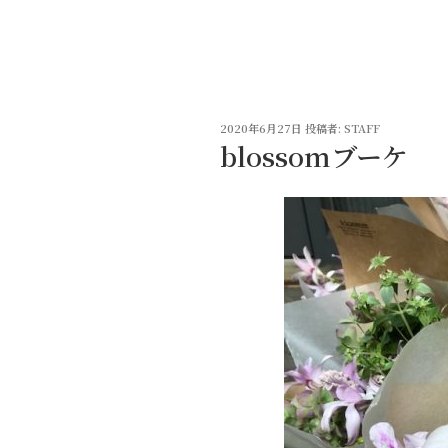
コ
ン
テ
ン
ツ
投
へ
2020年6月27日
投稿者:
STAFF
稿
blossomブーケ
ス
日:
キ
ッ
プ