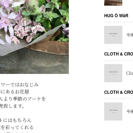
HUG Ō WäR
今後
CLOTH & CR
Cl
ーワーではおなじみ
澤にあるお花屋
CLOTH & C
mさんより季節のブーケを
売致します。
今後
トにはもちろん
宅を彩ってくれる