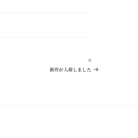
次
次
の
新作が入荷しました
投
稿