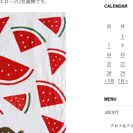
エローの2色展開です。
CALENDAR
日
月
1
7
8
14
15
21
22
28
29
« 5月
7月 »
MENU
ABOUT
クロス&ク