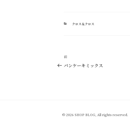
カ
クロス＆クロス
テ
ゴ
リ
ー
投
過
前
稿
去
パンケーキミックス
の
ナ
投
ビ
稿
ゲ
ー
シ
© 2026 SHOP BLOG, All rights reserved.
ョ