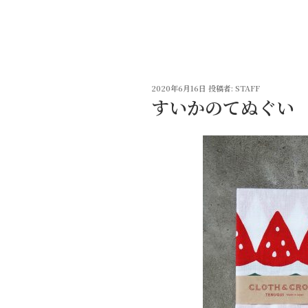
コ
ン
テ
ン
ツ
投
へ
2020年6月16日
投稿者:
STAFF
稿
すいかのてぬぐい
ス
日:
キ
ッ
プ