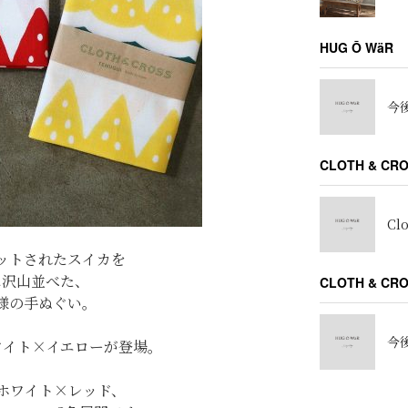
HUG Ō WäR
今後
CLOTH & CR
Cl
ットされたスイカを
に沢山並べた、
CLOTH & C
様の手ぬぐい。
今後
ワイト×イエローが登場。
ホワイト×レッド、