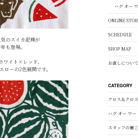
ハグ オー 
ONLINE STOR
SCHEDULE
人気のスイカ泥棒が
今年も登場。
SHOP MAP
ホワイト×レッド、
お直しについ
エローの2色展開です。
CATEGORY
クロス＆クロ
ハグ オー ワー
スタッフの着