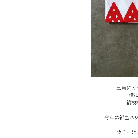
三角にカ
横
縞模
今年は新色ホ
カラーは