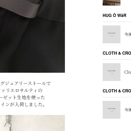
HUG Ō WäR
今後
CLOTH & CR
Cl
、ラグジュアリーストールで
ファリエロサルティの
CLOTH & C
ーゼット生地を使った
ラインが入荷しました。
今後