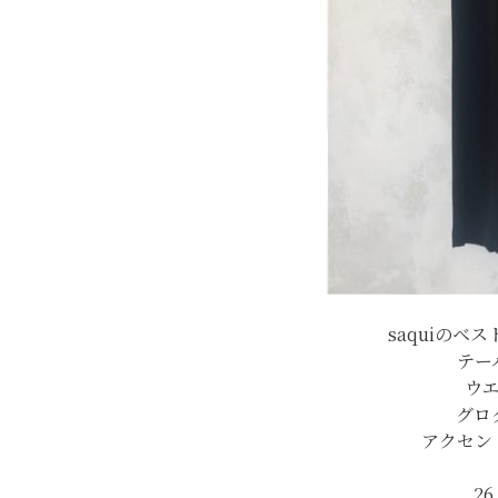
saquiのベ
テー
ウ
グロ
アクセン
26,