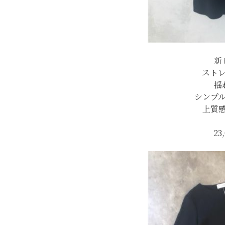
新
スト
揺
シンプ
上質
23