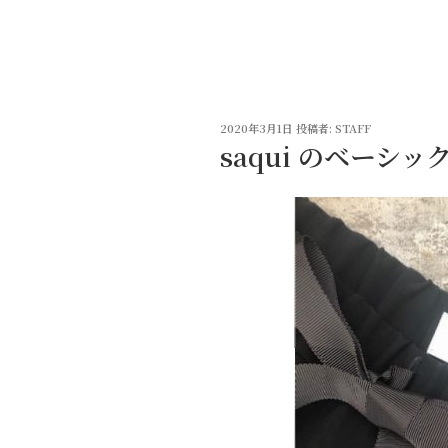
コ
ン
テ
ン
ツ
投
へ
2020年3月1日
投稿者:
STAFF
稿
saqui のベーシッ
ス
日:
キ
ッ
プ