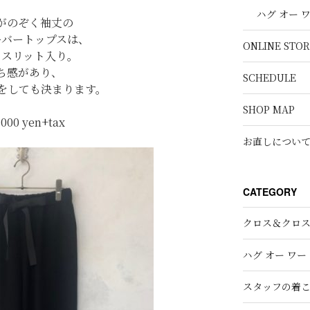
ハグ オー 
がのぞく袖丈の
ーバートップスは、
ONLINE STOR
ドスリット入り。
ち感があり、
SCHEDULE
をしても決まります。
SHOP MAP
,000 yen+tax
お直しについ
CATEGORY
クロス＆クロ
ハグ オー ワー
スタッフの着