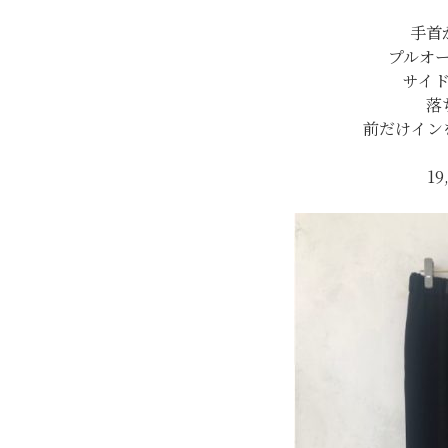
手首
プルオ
サイ
落
前だけイン
19