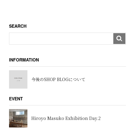
ー
投
稿
シ
ョ
SEARCH
ン
INFORMATION
今後のSHOP BLOGについて
EVENT
Hiroyo Masuko Exhibition Day.2