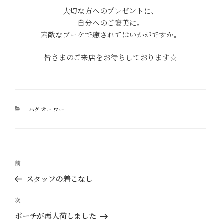
大切な方へのプレゼントに、
自分へのご褒美に。
素敵なブーケで癒されてはいかがですか。
皆さまのご来店をお待ちしております☆
カ
ハグ オー ワー
テ
ゴ
リ
ー
投
過
前
稿
去
スタッフの着こなし
ナ
の
ビ
投
次
次
ゲ
稿
の
ポーチが再入荷しました