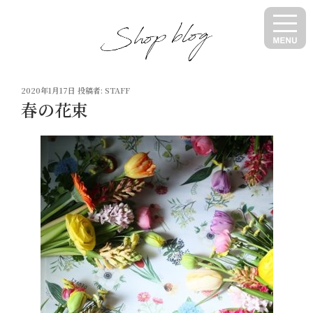
コ
ン
テ
ン
ツ
投
へ
2020年1月17日
投稿者:
STAFF
稿
春の花束
ス
日:
キ
ッ
プ