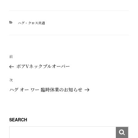
カ
ハグ・クロス共通
テ
ゴ
リ
ー
投
過
前
稿
去
ボアVネックプルオーバー
ナ
の
ビ
投
次
次
ゲ
稿
の
ハグ オー ワー 臨時休業のお知らせ
ー
投
稿
シ
ョ
SEARCH
ン