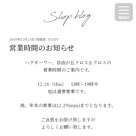
コ
ン
テ
ン
ツ
投
へ
2019年12月23日
投稿者:
STAFF
稿
営業時間のお知らせ
ス
日:
キ
ッ
ハグオーワー、自由が丘クロス＆クロスの
プ
営業時間のご案内です。
12.26（thu） 11時～19時半
他は通常営業です。
尚、年末の営業は12.29(sun)までとなります。
ご迷惑をお掛け致しますが
よろしくお願い致します。