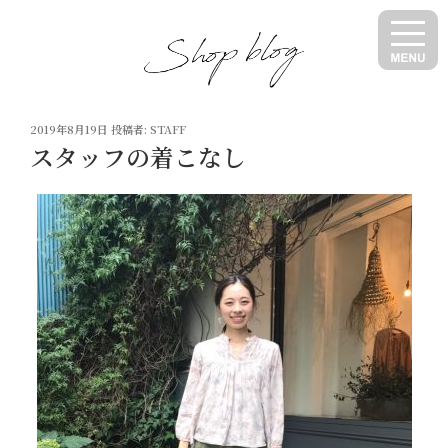
コ
ン
テ
ン
ツ
投
へ
2019年8月19日
投稿者:
STAFF
稿
スタッフの着こなし
ス
日:
キ
ッ
プ