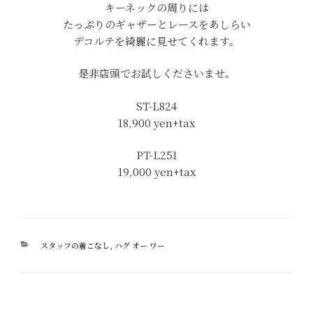
キーネックの周りには
たっぷりのギャザーとレースをあしらい
デコルテを綺麗に見せてくれます。
是非店頭でお試しくださいませ。
ST-L824
18,900
yen+tax
PT-L251
19,000
yen+tax
カ
スタッフの着こなし
,
ハグ オー ワー
テ
ゴ
リ
ー