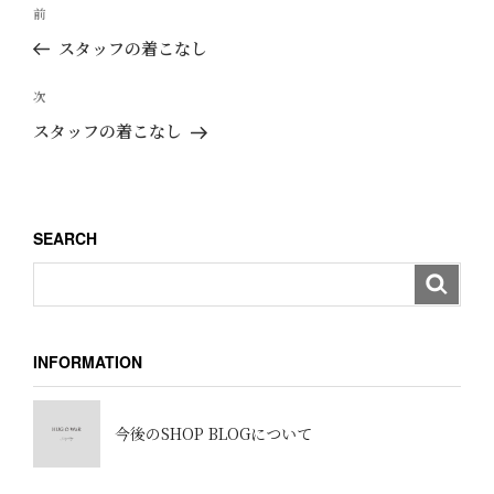
投
過
前
稿
去
スタッフの着こなし
ナ
の
ビ
投
次
次
ゲ
稿
の
スタッフの着こなし
ー
投
稿
シ
ョ
SEARCH
ン
INFORMATION
今後のSHOP BLOGについて