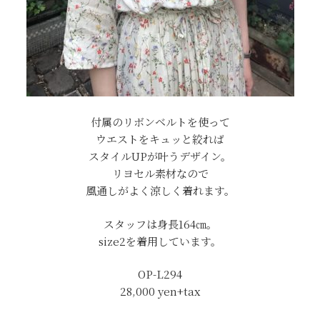
付属のリボンベルトを使って
ウエストをキュッと絞れば
スタイルUPが叶うデザイン。
リヨセル素材なので
風通しがよく涼しく着れます。
スタッフは身長164㎝。
size2を着用しています。
OP-L294
28,000
yen+tax