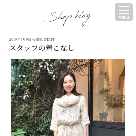
コ
ン
テ
ン
ツ
投
へ
2019年5月9日
投稿者:
STAFF
稿
スタッフの着こなし
ス
日:
キ
ッ
プ