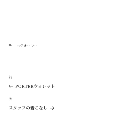
カ
ハグ オー ワー
テ
ゴ
リ
ー
投
過
前
稿
去
PORTERウォレット
ナ
の
ビ
投
次
次
ゲ
稿
の
スタッフの着こなし
ー
投
稿
シ