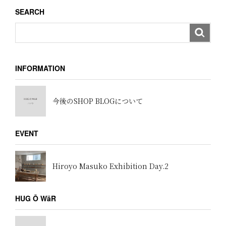
ョ
SEARCH
ン
INFORMATION
今後のSHOP BLOGについて
EVENT
Hiroyo Masuko Exhibition Day.2
HUG Ō WäR