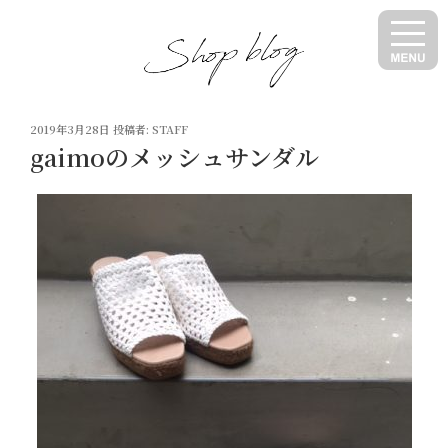
コ
ン
テ
ン
ツ
投
へ
2019年3月28日
投稿者:
STAFF
稿
gaimoのメッシュサンダル
ス
日:
キ
ッ
プ