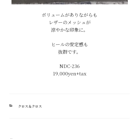
ボリュームがありながらも
レザーのメッシュが
涼やかな印象に。
ヒールの安定感も
抜群です。
NDC-236
19,000yen+tax
カ
クロス＆クロス
テ
ゴ
リ
ー
投