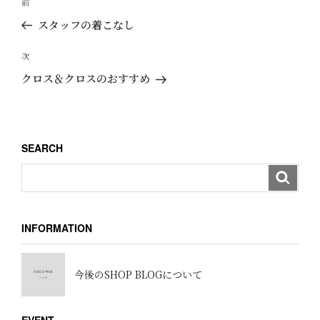
過
前
稿
去
スタッフの着こなし
ナ
の
ビ
投
次
次
ゲ
稿
の
クロス＆クロスのおすすめ
ー
投
稿
シ
ョ
SEARCH
ン
INFORMATION
今後のSHOP BLOGについて