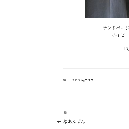
サンドベー
ネイビ
15
カ
クロス＆クロス
テ
ゴ
リ
ー
投
過
前
稿
去
桜あんぱん
の