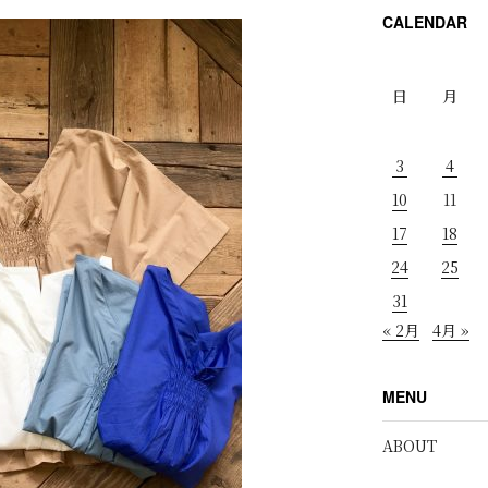
CALENDAR
日
月
3
4
10
11
17
18
24
25
31
« 2月
4月 »
MENU
ABOUT