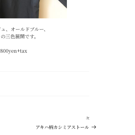
ジュ、オールドブルー、
ーの三色展開です。
,800yen+tax
次
次
の
アキハ柄カシミアストール
投