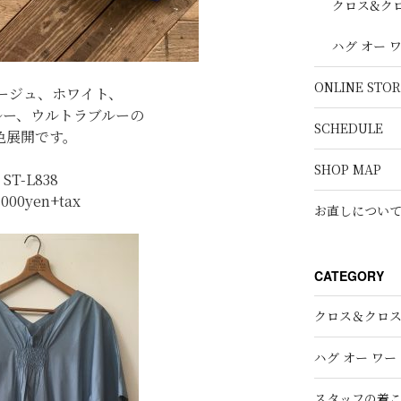
クロス&ク
ハグ オー 
ONLINE STOR
ージュ、ホワイト、
ルー、ウルトラブルーの
SCHEDULE
色展開です。
SHOP MAP
ST-L838
,000yen+tax
お直しについ
CATEGORY
クロス＆クロ
ハグ オー ワー
スタッフの着