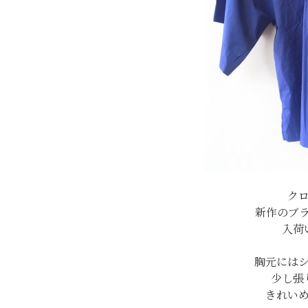
ク
新作のブ
入荷
胸元には
少し張
きれい