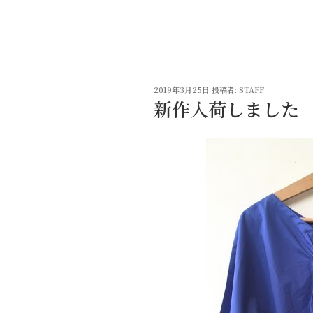
コ
ン
テ
ン
ツ
投
へ
2019年3月25日
投稿者:
STAFF
稿
新作入荷しました
ス
日:
キ
ッ
プ