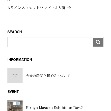
次
ゲ
稿
の
Aラインスウェットワンピース入荷
ー
投
稿
シ
ョ
SEARCH
ン
INFORMATION
今後のSHOP BLOGについて
EVENT
Hiroyo Masuko Exhibition Day.2