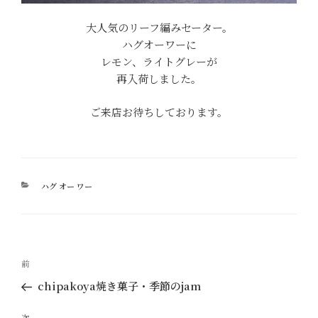
大人気のリーフ編みセーター。
ハグオーワーに
レモン、ライトグレーが
再入荷しました。
ご来店お待ちしております。
カ
ハグ オー ワー
テ
ゴ
リ
ー
投
過
前
稿
去
chipakoya焼き菓子・季節のjam
ナ
の
ビ
投
次