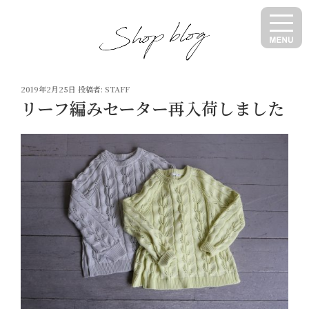
コ
ン
テ
ン
ツ
投
へ
2019年2月25日
投稿者:
STAFF
稿
リーフ編みセーター再入荷しました
ス
日:
キ
ッ
プ