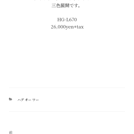
三色展開です。
HG-L670
26,000yen+tax
カ
ハグ オー ワー
テ
ゴ
リ
ー
投
過
前