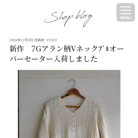
コ
ン
テ
ン
ツ
投
へ
2018年12月8日
投稿者:
STAFF
稿
新作 7Gアラン柄Vネックﾌﾟﾙオー
ス
日:
キ
バーセーター入荷しました
ッ
プ