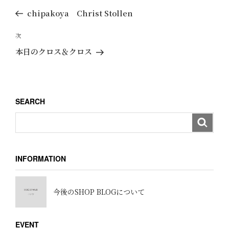
稿
去
chipakoya Christ Stollen
ナ
の
ビ
投
次
次
ゲ
稿
の
本日のクロス＆クロス
ー
投
稿
シ
ョ
SEARCH
ン
INFORMATION
今後のSHOP BLOGについて
EVENT