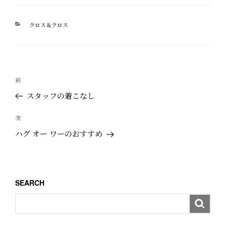
カ
クロス＆クロス
テ
ゴ
リ
ー
投
過
前
稿
去
スタッフの着こなし
ナ
の
ビ
投
次
次
ゲ
稿
の
ハグ オー ワーのおすすめ
ー
投
稿
シ
ョ
SEARCH
ン