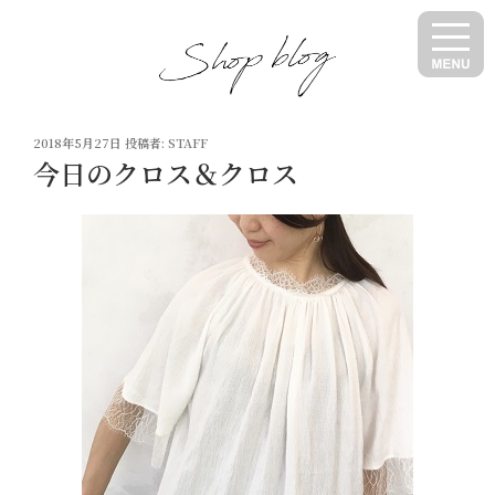
コ
ン
テ
ン
ツ
投
へ
2018年5月27日
投稿者:
STAFF
稿
今日のクロス＆クロス
ス
日:
キ
ッ
プ