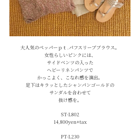
大人気のペッパーｐｔ.パフスリーブブラウス。
女性らしいピンクには、
サイドベンツの入った
ヘビーリネンパンツで
かっこよく、こなれ感を演出。
足下はキラッとしたシャンパンゴールドの
サンダルを合わせて
抜け感を。
ST-L802
14,800yen+tax
PT-L230