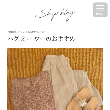
コ
ン
テ
ン
ツ
投
へ
2018年5月27日
投稿者:
STAFF
稿
ハグ オー ワーのおすすめ
ス
日:
キ
ッ
プ