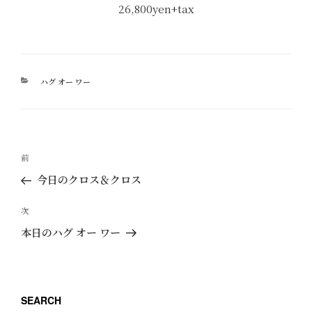
26,800yen+tax
カ
ハグ オー ワー
テ
ゴ
リ
ー
投
過
前
稿
去
今日のクロス＆クロス
ナ
の
ビ
投
次
次
ゲ
稿
の
本日のハグ オー ワー
ー
投
稿
シ
ョ
SEARCH
ン