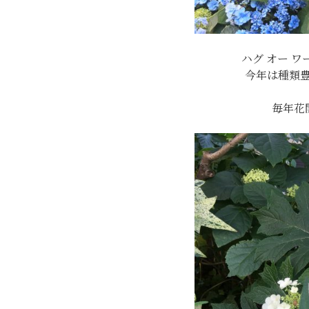
ハグ オー 
今年は種類
毎年花