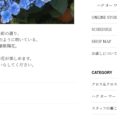
ハグ オー 
ONLINE STOR
SCHEDULE
名前の通り、
のように咲いている、
SHOP MAP
額紫陽花。
お直しについ
お花が楽しめます。
いらしてください。
CATEGORY
クロス＆クロ
ハグ オー ワー
スタッフの着