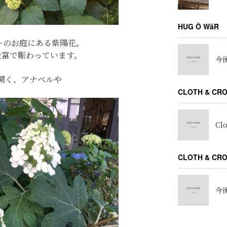
HUG Ō WäR
ワーのお庭にある紫陽花。
豊富で賑わっています。
今後
開く、アナベルや
CLOTH & CR
Cl
CLOTH & C
今後