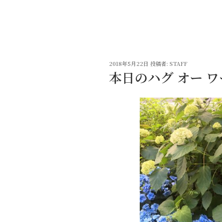
コ
ン
テ
ン
ツ
投
へ
2018年5月22日
投稿者:
STAFF
稿
本日のハグ オー ワ
ス
日:
キ
ッ
プ