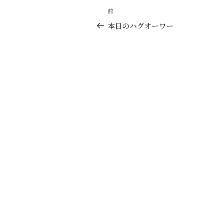
投
過
前
稿
去
本日のハグオーワー
の
ナ
投
ビ
稿
ゲ
ー
シ
ョ
ン