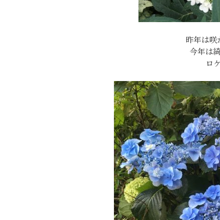
昨年は咲
今年は
ロ