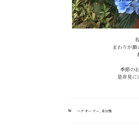
まわりが額
季節の
是非見に
カ
ハグ オー ワー
,
未分類
テ
ゴ
リ
ー