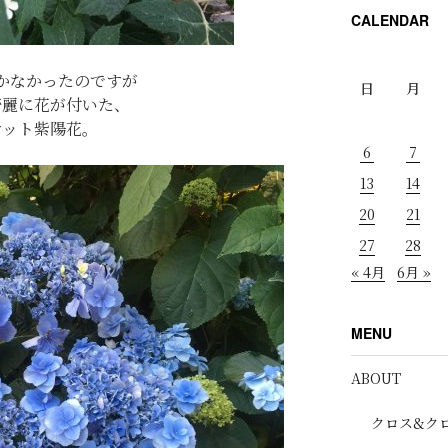
CALENDAR
かなかったのですが
日
月
綺麗に花が付いた、
ケット紫陽花。
6
7
13
14
20
21
27
28
« 4月
6月 »
MENU
ABOUT
クロス&ク