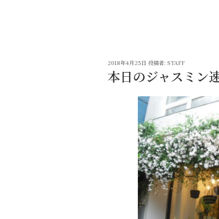
コ
ン
テ
ン
ツ
投
へ
2018年4月25日
投稿者:
STAFF
稿
本日のジャスミン
ス
日:
キ
ッ
プ