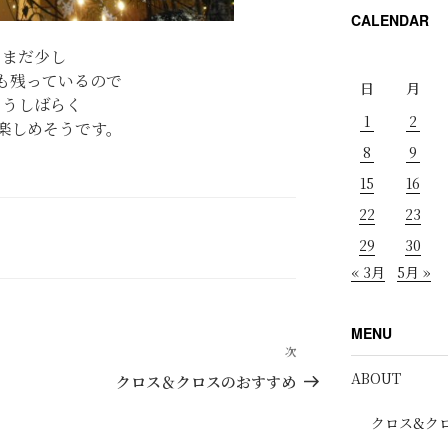
CALENDAR
まだ少し
も残っているので
日
月
もうしばらく
1
2
楽しめそうです。
8
9
15
16
22
23
29
30
« 3月
5月 »
MENU
次
次
の
ABOUT
クロス＆クロスのおすすめ
投
クロス&ク
稿