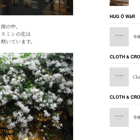
HUG Ō WäR
雨の中、
ャスミンの花は
今後
に咲いています。
CLOTH & CR
Cl
CLOTH & C
今後