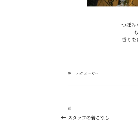
つぼみ
香りを
カ
ハグ オー ワー
テ
ゴ
リ
ー
投
過
前
稿
去
スタッフの着こなし
の
ナ
投