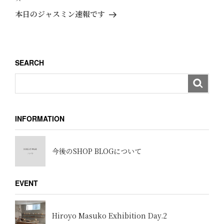
ゲ
稿
の
本日のジャスミン速報です
ー
投
稿
シ
ョ
SEARCH
ン
INFORMATION
今後のSHOP BLOGについて
EVENT
Hiroyo Masuko Exhibition Day.2