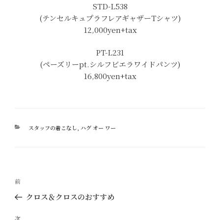
STD-L538
(テンセルキュプラフレアギャザーTシャツ)
12,000yen+tax
PT-L231
(ペーズリーpt.シルフビエラワイドパンツ)
16,800yen+tax
カ
スタッフの着こなし
,
ハグ オー ワー
テ
ゴ
リ
ー
投
過
前
稿
去
クロス＆クロスのおすすめ
ナ
の
ビ
投
次
次