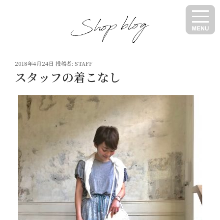
コ
ン
テ
ン
ツ
投
へ
2018年4月24日
投稿者:
STAFF
稿
スタッフの着こなし
ス
日:
キ
ッ
プ