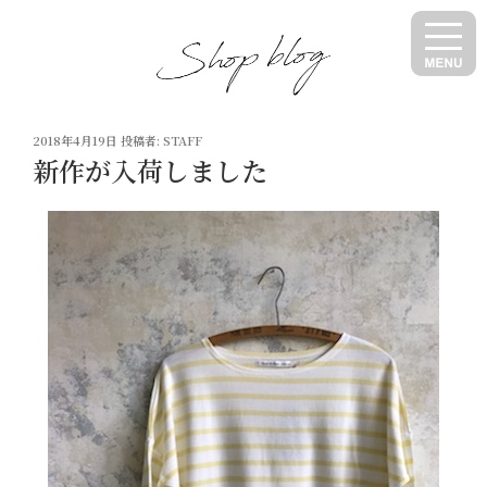
コ
ン
テ
ン
ツ
投
へ
2018年4月19日
投稿者:
STAFF
稿
新作が入荷しました
ス
日:
キ
ッ
プ