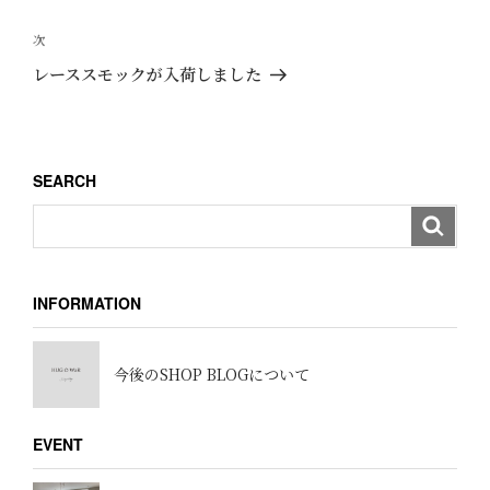
ナ
の
ビ
投
次
次
ゲ
稿
の
レーススモックが入荷しました
ー
投
稿
シ
ョ
SEARCH
ン
INFORMATION
今後のSHOP BLOGについて
EVENT