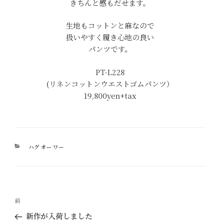
きちんと感もだせます。
生地もコットンと麻なので
扱いやすく履き心地の良い
パンツです。
PT-L228
(リネンコットンウエストゴムパンツ）
19,800yen+tax
カ
ハグ オー ワー
テ
ゴ
リ
ー
投
過
前
稿
去
新作が入荷しました