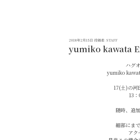
コ
ン
テ
ン
ツ
投
へ
2018年2月15日
投稿者:
STAFF
稿
yumiko kawata 
ス
日:
キ
ッ
ハグ
プ
yumiko kaw
17(土)の
13：
随時、追
細部にま
アク