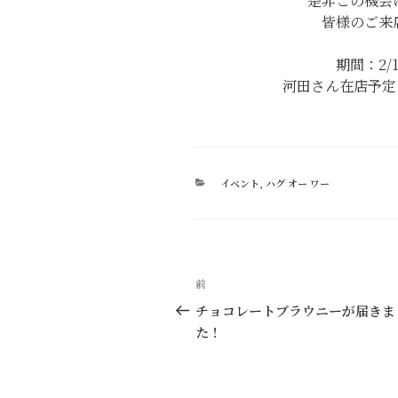
是非この機会
皆様のご来
期間：2/14 
河田さん在店予定：2/
カ
イベント
,
ハグ オー ワー
テ
ゴ
リ
ー
投
過
前
稿
去
チョコレートブラウニーが届きま
の
た！
ナ
投
ビ
稿