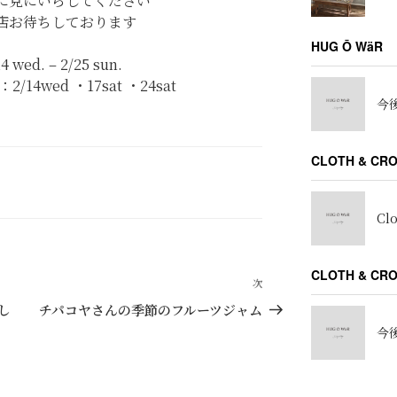
に見にいらしてください
店お待ちしております
HUG Ō WäR
wed. – 2/25 sun.
14wed ・17sat ・24sat
今後
CLOTH & CR
Cl
CLOTH & C
次
次
の
し
チパコヤさんの季節のフルーツジャム
投
今後
稿