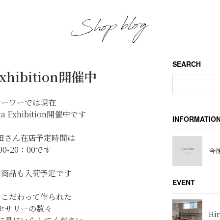
SEARCH
Exhibition開催中
オーワーでは現在
ata Exhibition開催中です
INFORMATIO
河田さん在店予定時間は
00-20：00です
今後
加商品も入荷予定です
EVENT
でこだわって作られた
セサリーの数々
Hir