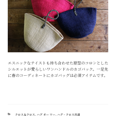
エスニックなテイストも持ち合わせた扇型のコロンとした
シルエットが愛らしいワンハンドルのカゴバック。一足先
に春のコーディネートにカゴバッグは必須アイテムです。
カ
クロス＆クロス
,
ハグ オー ワー
,
ハグ・クロス共通