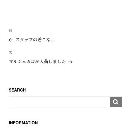
テ
ゴ
リ
ー
投
過
前
稿
去
スタッフの着こなし
ナ
の
ビ
投
次
次
ゲ
稿
の
マルシェカゴが入荷しました
ー
投
稿
シ
ョ
SEARCH
ン
INFORMATION