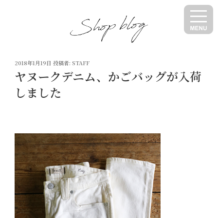
コ
ン
テ
ン
ツ
投
へ
2018年1月19日
投稿者:
STAFF
稿
ヤヌークデニム、かごバッグが入荷
ス
日:
キ
しました
ッ
プ