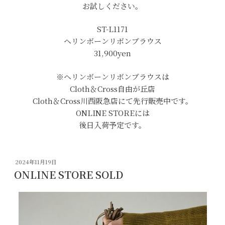
お試しください。
ST-L1171
ヘリンボーンリボンブラウス
31,900yen
※ヘリンボーンリボンブラウスは
Cloth＆Cross自由が丘店
Cloth＆Cross川西阪急店にて先行販売中です。
ONLINE STOREには
後日入荷予定です。
投
2024年11月19日
稿
ONLINE STORE SOLD
日: