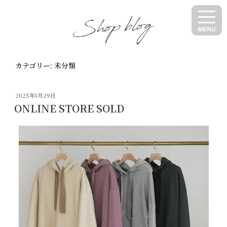
コ
ン
テ
ン
ツ
カテゴリー:
未分類
へ
ス
キ
投
2025年1月29日
ッ
稿
ONLINE STORE SOLD
日:
プ