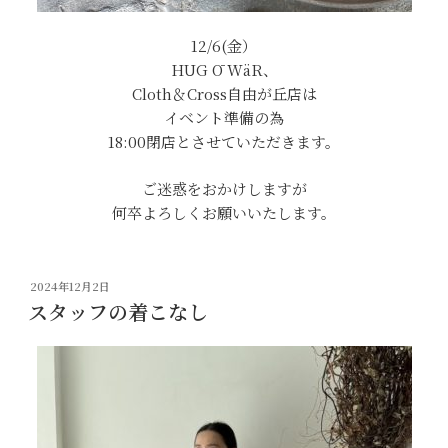
12/6(金）
HUG Ō WäR、
Cloth＆Cross自由が丘店は
イベント準備の為
18:00閉店とさせていただきます。
ご迷惑をおかけしますが
何卒よろしくお願いいたします。
投
2024年12月2日
稿
スタッフの着こなし
日: