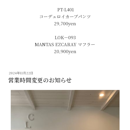
PT-L401
コーデュロイカーブパンツ
29,700
yen
LOK－093
MANTAS EZCARAY マフラー
20,900yen
投
2024年11月22日
稿
営業時間変更のお知らせ
日: