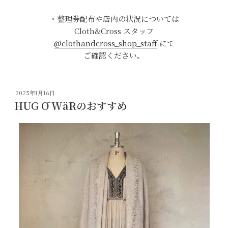
・整理券配布や店内の状況については
Cloth&Cross スタッフ
@clothandcross_shop_staff
にて
ご確認ください。
投
2025年1月16日
稿
HUG Ō WäRのおすすめ
日: