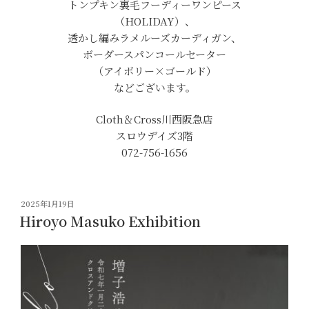
トンプキン裏毛フーディーワンピース
（HOLIDAY）、
透かし編みラメルーズカーディガン、
ボーダースパンコールセーター
（アイボリー×ゴールド）
などございます。
Cloth＆Cross川西阪急店
スロウデイズ3階
072-756-1656
投
2025年1月19日
稿
Hiroyo Masuko Exhibition
日: