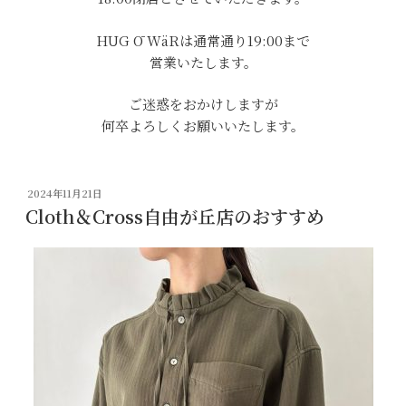
HUG Ō WäRは通常通り19:00まで
営業いたします。
ご迷惑をおかけしますが
何卒よろしくお願いいたします。
投
2024年11月21日
稿
Cloth＆Cross自由が丘店のおすすめ
日: