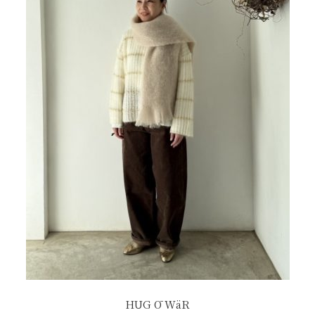
HUG Ō WäR