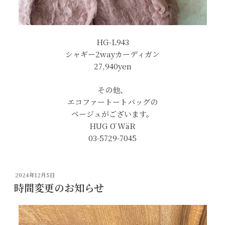
HG-L943
シャギー2wayカーディガン
27,940yen
その他、
エコファートートバッグの
ベージュがございます。
HUG Ō WäR
03-5729-7045
投
2024年12月5日
稿
時間変更のお知らせ
日: