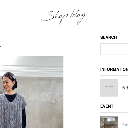
SEARCH
し
INFORMATIO
今後
EVENT
Hir