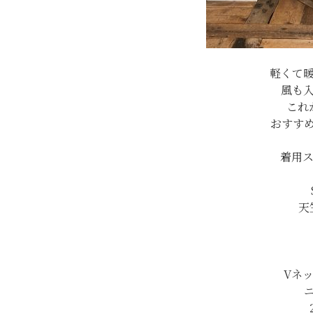
軽くて
風も
これ
おすす
着用ス
天
Vネ