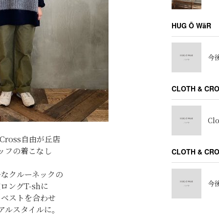
HUG Ō WäR
今後
CLOTH & CR
Cl
h&Cross自由が丘店
ッフの着こなし
CLOTH & C
ルなクルーネックの
今後
ロングT-shに
トベストを合わせ
アルスタイルに。