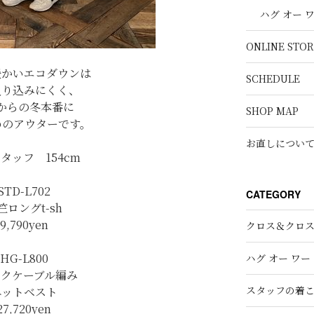
ハグ オー 
ONLINE STOR
暖かいエコダウンは
SCHEDULE
入り込みにくく、
からの冬本番に
SHOP MAP
めのアウターです。
お直しについ
タッフ 154cm
STD-L702
CATEGORY
竺ロングt-sh
9,790yen
クロス＆クロ
HG-L800
ハグ オー ワー
ックケーブル編み
スタッフの着
ニットベスト
27,720yen