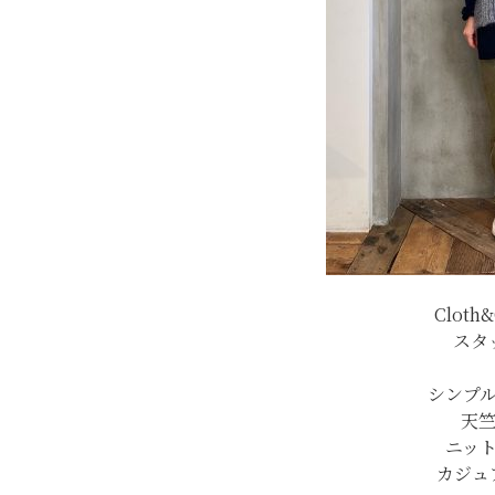
Clot
スタ
シンプ
天竺
ニッ
カジュ