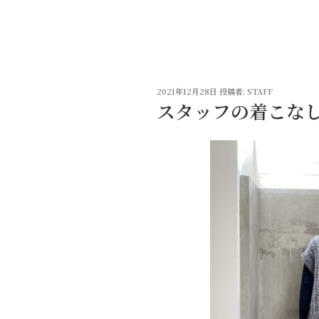
コ
ン
テ
ン
ツ
投
へ
2021年12月28日
投稿者:
STAFF
稿
スタッフの着こな
ス
日:
キ
ッ
プ