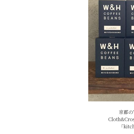
京都の
Cloth&C
「kit