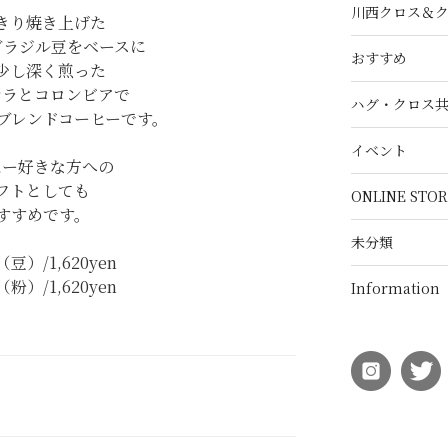
川西クロス＆
きり焼き上げた
ブラジル豆をベースに
おすすめ
少し深く煎った
マラとコロンビアで
ハグ・クロス
ブレンドコーヒーです。
イベント
ヒー好きな方への
フトとしても
ONLINE STOR
すすめです。
未分類
（豆）/1,620yen
（粉）/1,620yen
Information