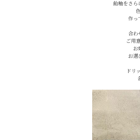
飴釉をさら
作っ
合わ
ご用
お
お選
ドリ