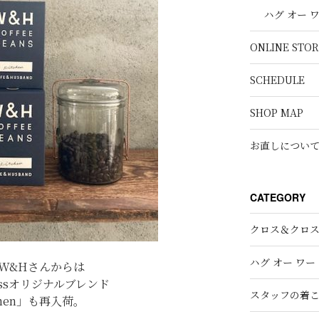
ハグ オー 
ONLINE STOR
SCHEDULE
SHOP MAP
お直しについ
CATEGORY
クロス＆クロ
ハグ オー ワー
W&Hさんからは
rossオリジナルブレンド
スタッフの着
chen」も再入荷。