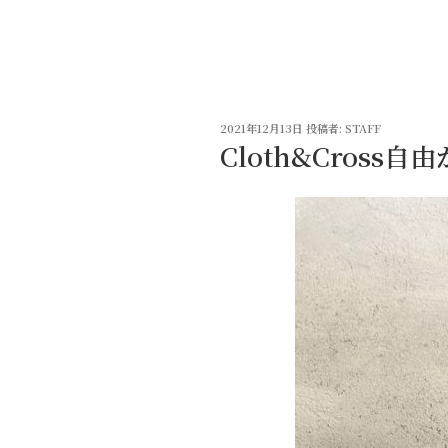
コ
ン
テ
ン
ツ
投
へ
2021年12月13日
投稿者:
STAFF
稿
Cloth&Cross
ス
日:
キ
ッ
プ