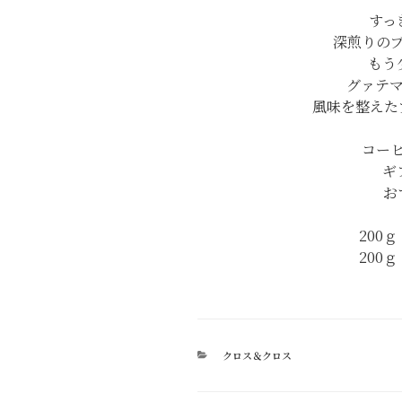
すっ
深煎りの
もう
グァテ
風味を整えた
コー
ギ
お
200ｇ
200ｇ
カ
クロス＆クロス
テ
ゴ
リ