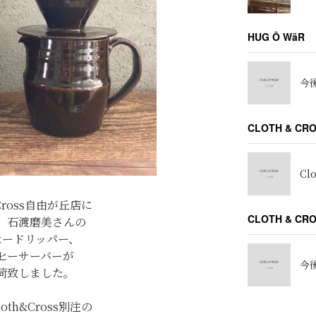
HUG Ō WäR
今後
CLOTH & CR
Cl
&Cross自由が丘店に
CLOTH & C
 石渡磨美さんの
ヒードリッパー、
ヒーサーバーが
今後
荷致しました。
oth&Cross別注の