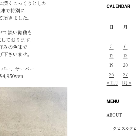
に深くこっくりとした
CALENDAR
色味で特別に
て頂きました。
日
月
せて淡い飴釉も
意しております。
5
6
好みの色味で
び下さいませ。
12
13
19
20
ッパー、サーバー
26
27
各4,950yen
« 11月
1月 »
MENU
ABOUT
クロス&ク