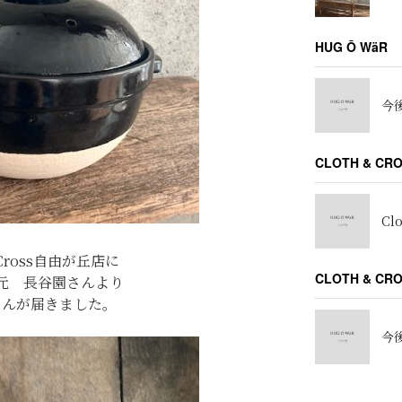
HUG Ō WäR
今後
CLOTH & CR
Cl
＆Cross自由が丘店に
CLOTH & C
元 長谷園さんより
さんが届きました。
今後