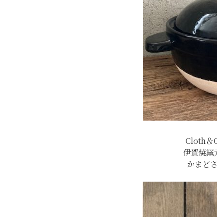
Cloth
伊賀焼窯
かまど