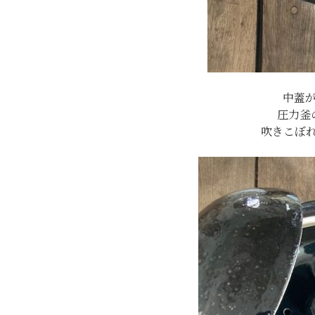
中蓋
圧力釜
吹きこぼ