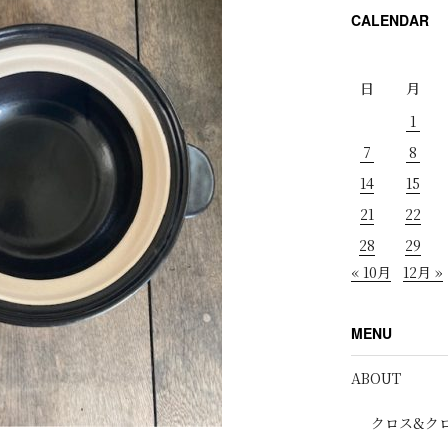
CALENDAR
日
月
1
7
8
14
15
21
22
28
29
« 10月
12月 »
MENU
ABOUT
クロス&ク