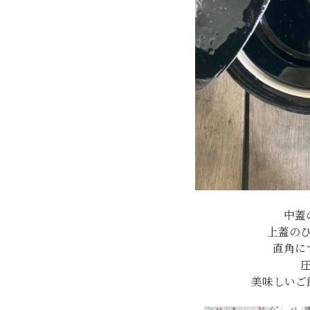
中蓋
上蓋の
直角に
美味しいご