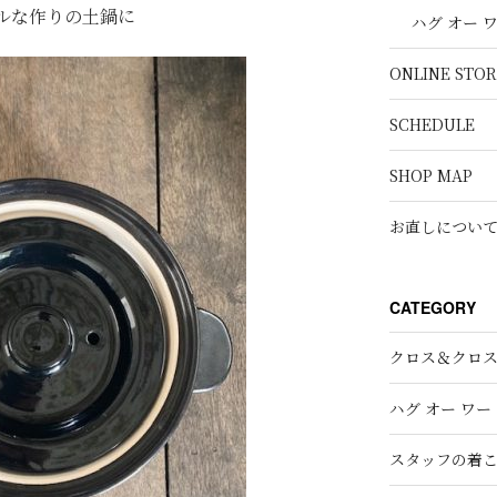
ルな作りの土鍋に
ハグ オー 
ONLINE STOR
SCHEDULE
SHOP MAP
お直しについ
CATEGORY
クロス＆クロ
ハグ オー ワー
スタッフの着