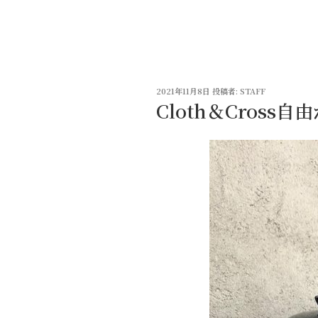
コ
ン
テ
ン
ツ
投
へ
2021年11月8日
投稿者:
STAFF
稿
Cloth＆Cross
ス
日:
キ
ッ
プ