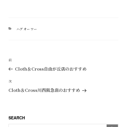
カ
ハグ オー ワー
テ
ゴ
リ
ー
投
過
前
稿
去
Cloth＆Cross自由が丘店のおすすめ
ナ
の
ビ
投
次
次
ゲ
稿
の
Cloth＆Cross川西阪急店のおすすめ
ー
投
稿
シ
ョ
SEARCH
ン