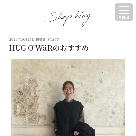
コ
ン
テ
ン
ツ
投
へ
2021年10月25日
投稿者:
STAFF
稿
HUG Ō WäRのおすすめ
ス
日:
キ
ッ
プ