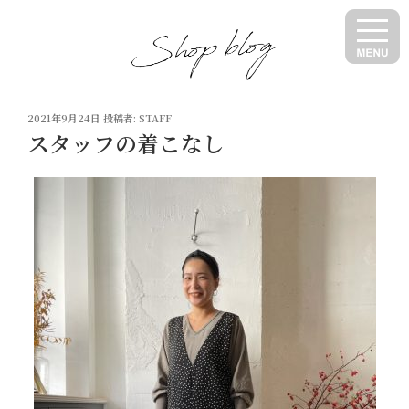
コ
ン
テ
ン
ツ
投
へ
2021年9月24日
投稿者:
STAFF
稿
スタッフの着こなし
ス
日:
キ
ッ
プ