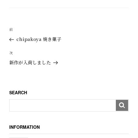
テ
ゴ
リ
ー
投
過
前
稿
去
chipakoya 焼き菓子
ナ
の
ビ
投
次
次
ゲ
稿
の
新作が入荷しました
ー
投
稿
シ
ョ
SEARCH
ン
INFORMATION