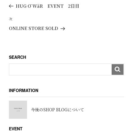
稿
去
HUG Ō WäR EVENT 2日目
ナ
の
ビ
投
次
次
ゲ
稿
の
ONLINE STORE SOLD
ー
投
稿
シ
ョ
SEARCH
ン
INFORMATION
今後のSHOP BLOGについて
EVENT