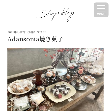
コ
ン
テ
ン
ツ
投
へ
2021年9月12日
投稿者:
STAFF
稿
Adansonia焼き菓子
ス
日:
キ
ッ
プ