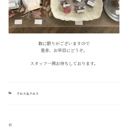
数に限りがございますので
是非、お早目にどうぞ。
スタッフ一同お待ちしております。
カ
クロス＆クロス
テ
ゴ
リ
ー
投
過
前