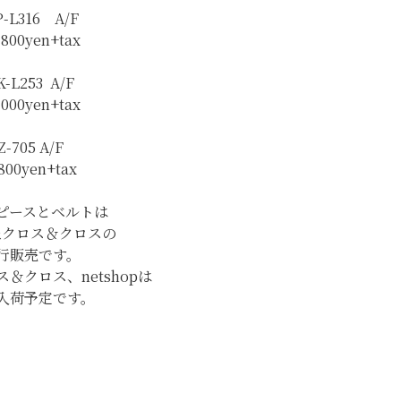
P-L316 A/F
,800yen+tax
K-L253 A/F
,000yen+tax
Z-705 A/F
800yen+tax
ピースとベルトは
丘クロス＆クロスの
行販売です。
＆クロス、netshopは
入荷予定です。