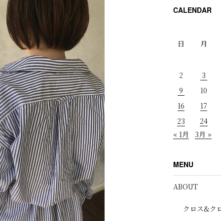
CALENDAR
日
月
2
3
9
10
16
17
23
24
« 1月
3月 »
MENU
ABOUT
クロス&ク