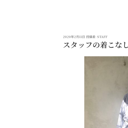
コ
ン
テ
ン
ツ
投
へ
2020年2月11日
投稿者:
STAFF
稿
スタッフの着こな
ス
日:
キ
ッ
プ