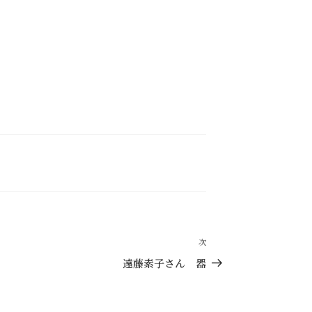
次
次
の
遠藤素子さん 器
投
稿