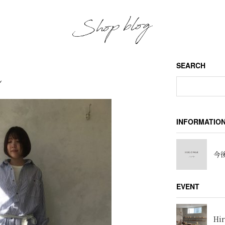
SEARCH
し
INFORMATIO
今後
EVENT
Hir