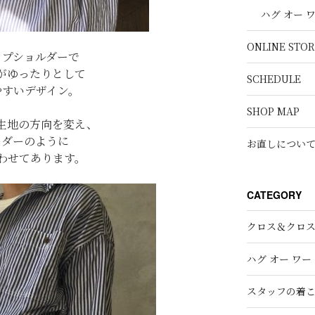
ハグ オー 
ONLINE STOR
ップショルダーで
がゆったりとして
SCHEDULE
やすいデザイン。
SHOP MAP
生地の方向を変え、
ーダーのように
お直しについ
わせてあります。
CATEGORY
クロス＆クロ
ハグ オー ワー
スタッフの着