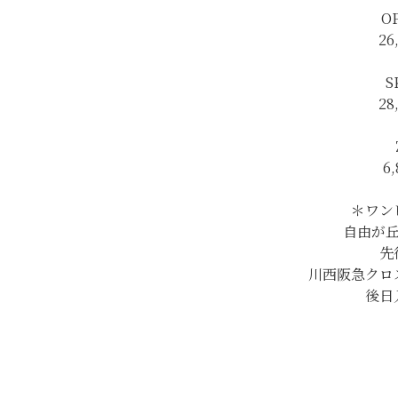
O
26
S
28
6,
＊ワン
自由が
先
川西阪急クロス
後日