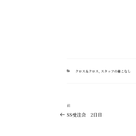
カ
クロス＆クロス
,
スタッフの着こなし
テ
ゴ
リ
ー
投
過
前
稿
去
SS受注会 2日目
の
ナ
投
ビ
稿