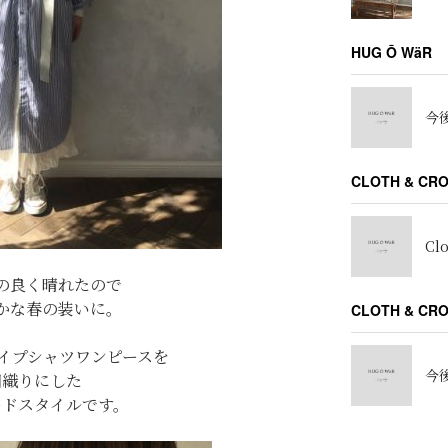
HUG Ō WäR
今後
CLOTH & CR
Cl
の良く晴れたので
かな春の装いに。
CLOTH & C
イプシャツワンピースを
今後
羽織りにした
ードスタイルです。