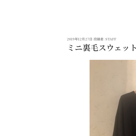
コ
ン
テ
ン
ツ
投
へ
2019年12月27日
投稿者:
STAFF
稿
ミニ裏毛スウェッ
ス
日:
キ
ッ
プ