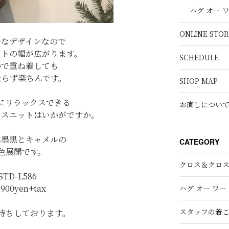
ハグ オー 
ONLINE STOR
ルなデザインなので
ートの幅が広がります。
SCHEDULE
ので重ね着しても
ならず楽ちんです。
SHOP MAP
にリラックスできる
お直しについ
なスエットはいかがですか。
は墨黒とキャメルの
CATEGORY
色展開です。
クロス＆クロ
STD-L586
,900yen+tax
ハグ オー ワー
スタッフの着
待ちしております。