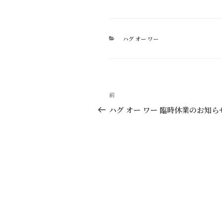
カ
ハグ オー ワー
テ
ゴ
リ
ー
投
過
前
稿
去
ハグ オー ワー 臨時休業のお知ら
の
ナ
投
ビ
稿
ゲ
ー
シ
ョ