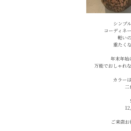
シンプ
コーディネ
軽い
重たく
年末年始
万能でおしゃれ
カラー
二
12
ご来店お