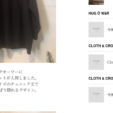
HUG Ō WäR
今後
CLOTH & CR
Cl
グオーワーに
ットが入荷しました。
CLOTH & C
イズのチュニック丈で
ぽり隠れるデザイン。
今後