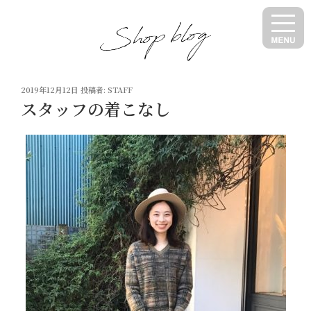
コ
ン
テ
ン
ツ
投
へ
2019年12月12日
投稿者:
STAFF
稿
スタッフの着こなし
ス
日:
キ
ッ
プ