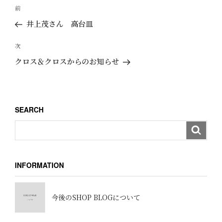
投
過
前
稿
去
井上茂さん 高台皿
ナ
の
ビ
投
次
次
ゲ
稿
の
クロス＆クロスからのお知らせ
ー
投
稿
シ
ョ
SEARCH
ン
INFORMATION
今後のSHOP BLOGについて