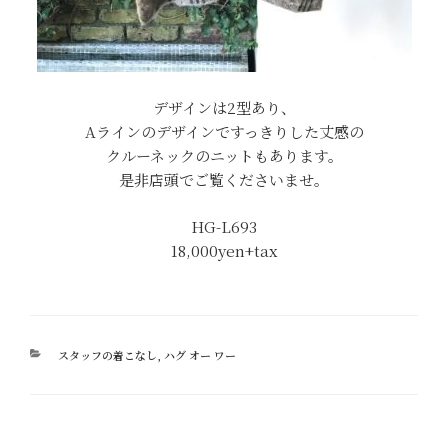
デザインは2型あり、
Aラインのデザインですっきりした丈感の
クルーネックのニットもあります。
是非店頭でご覧くださいませ。
HG-L693
18,000yen+tax
カ
スタッフの着こなし
,
ハグ オー ワー
テ
ゴ
リ
ー