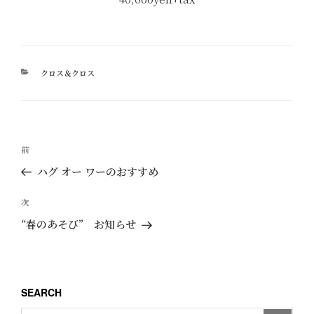
カ
クロス＆クロス
テ
ゴ
リ
ー
投
過
前
稿
去
ハグ オー ワーのおすすめ
ナ
の
ビ
投
次
次
ゲ
稿
の
“春のあそび” お知らせ
ー
投
稿
シ
ョ
SEARCH
ン