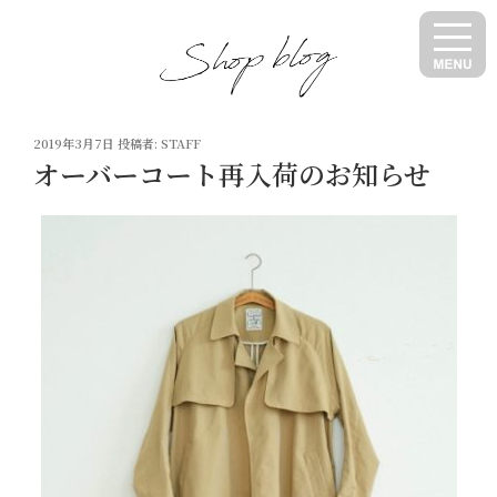
コ
ン
テ
ン
ツ
投
へ
2019年3月7日
投稿者:
STAFF
稿
オーバーコート再入荷のお知らせ
ス
日:
キ
ッ
プ