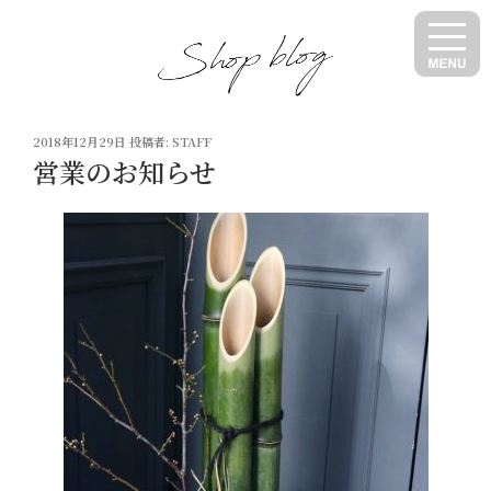
コ
ン
テ
ン
ツ
投
へ
2018年12月29日
投稿者:
STAFF
稿
営業のお知らせ
ス
日:
キ
ッ
プ