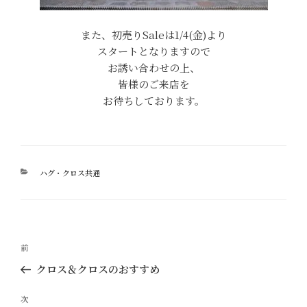
また、初売りSaleは1/4(金)より
スタートとなりますので
お誘い合わせの上、
皆様のご来店を
お待ちしております。
カ
ハグ・クロス共通
テ
ゴ
リ
ー
投
過
前
稿
去
クロス＆クロスのおすすめ
ナ
の
ビ
投
次
次