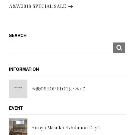
ゲ
稿
の
A&W2018 SPECIAL SALE
ー
投
稿
シ
ョ
SEARCH
ン
INFORMATION
今後のSHOP BLOGについて
EVENT
Hiroyo Masuko Exhibition Day.2