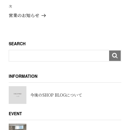
ビ
投
次
次
ゲ
稿
の
営業のお知らせ
ー
投
稿
シ
ョ
SEARCH
ン
INFORMATION
今後のSHOP BLOGについて
EVENT