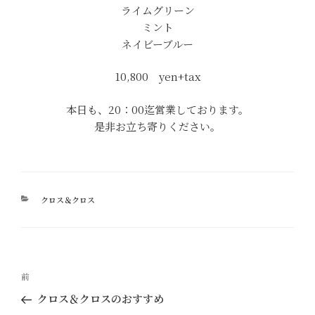
ライムグリーン
ミント
ネイビーブルー
10,800 yen+tax
本日も、20：00迄営業しております。
是非お立ち寄りください。
カ
クロス＆クロス
テ
ゴ
リ
ー
投
過
前
稿
去
クロス＆クロスのおすすめ
ナ
の