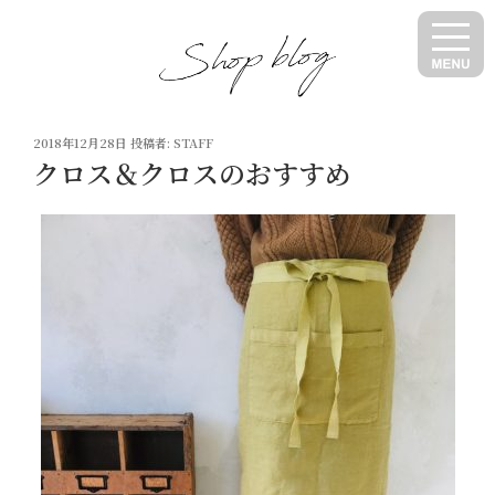
コ
ン
テ
ン
ツ
投
へ
2018年12月28日
投稿者:
STAFF
稿
クロス＆クロスのおすすめ
ス
日:
キ
ッ
プ