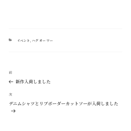
カ
イベント
,
ハグ オー ワー
テ
ゴ
リ
ー
投
過
前
稿
去
新作入荷しました
ナ
の
ビ
投
次
次
ゲ
稿
の
デニムシャツとリブボーダーカットソーが入荷しました
ー
投
稿
シ
ョ