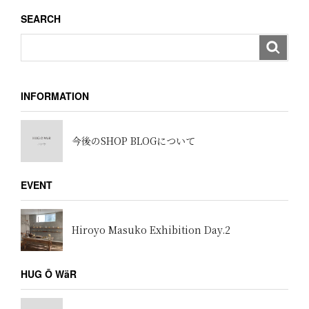
ン
SEARCH
INFORMATION
今後のSHOP BLOGについて
EVENT
Hiroyo Masuko Exhibition Day.2
HUG Ō WäR