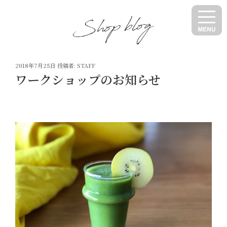
コ
ン
テ
ン
ツ
投
へ
2018年7月25日
投稿者:
STAFF
稿
ワークショップのお知らせ
ス
日:
キ
ッ
プ