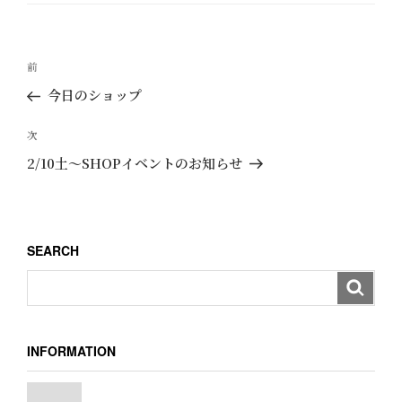
ゴ
リ
ー
投
過
前
稿
去
今日のショップ
ナ
の
ビ
投
次
次
ゲ
稿
の
2/10土〜SHOPイベントのお知らせ
ー
投
稿
シ
ョ
SEARCH
ン
INFORMATION