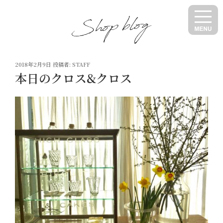
コ
ン
テ
ン
ツ
投
へ
2018年2月9日
投稿者:
STAFF
稿
本日のクロス&クロス
ス
日:
キ
ッ
プ